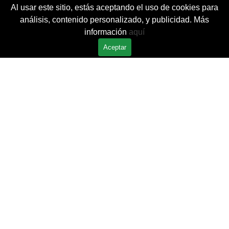
Vaya al Contenido
Al usar este sitio, estás aceptando el uso de cookies para
Saltar menú
0
análisis, contenido personalizado, y publicidad. Más
información
aquí
Aceptar