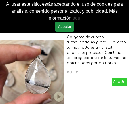
Vaya al Contenido
Al usar este sitio, estás aceptando el uso de cookies para
Saltar menú
0
análisis, contenido personalizado, y publicidad. Más
información
aquí
Colgante cuarzo
turmalinado
Aceptar
Joyas
Colgante de cuarzo
turmalinado en plata. El cuarzo
turmalinado es un cristal
altamente protector. Combina
las propiedades de la turmalina
potenciadas por el cuarzo
15,00€
Añadir