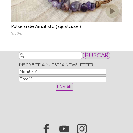
Pulsera de Amatista ( ajustable )
Pu
5,00€
6,
BUSCAR
INSCRIBITE A NUESTRA NEWSLETTER