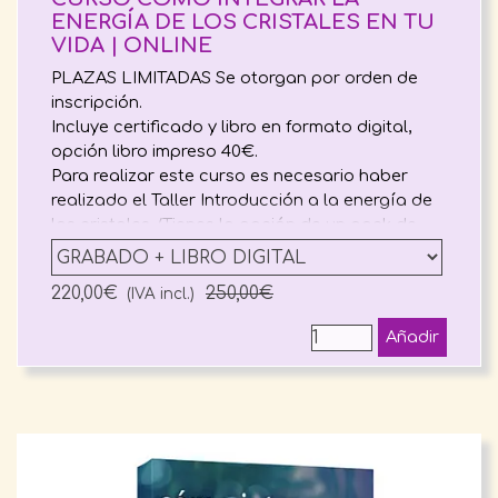
ENERGÍA DE LOS CRISTALES EN TU
VIDA | ONLINE
PLAZAS LIMITADAS Se otorgan por orden de
inscripción.
Incluye certificado y libro en formato digital,
opción libro impreso 40€.
Para realizar este curso es necesario haber
realizado el Taller Introducción a la energía de
los cristales. (Tienes la opción de un pack de
dos cursos)
220,00€
Precio sin descuento
250,00€
(IVA incl.)
Añadir