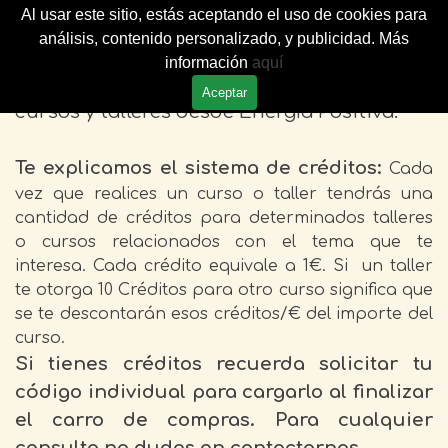
Vaya al Contenido
Al usar este sitio, estás aceptando el uso de cookies para
Saltar menú
0
análisis, contenido personalizado, y publicidad. Más
información
aquí
Te presentamos toda las propuestas de
Aceptar
cursos y talleres desde Energía Positiva.
Te explicamos el sistema de créditos:
Cada
vez que realices un curso o taller tendrás una
cantidad de créditos para determinados talleres
o cursos relacionados con el tema que te
interesa. Cada crédito equivale a 1€. Si un taller
te otorga 10 Créditos para otro curso significa que
se te descontarán esos créditos/€ del importe del
curso.
Si tienes créditos recuerda solicitar tu
código individual para cargarlo al finalizar
el carro de compras. Para cualquier